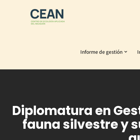
Skip
to
content
Informe de gestión
I
Diplomatura en Gesti
fauna silvestre y s
g