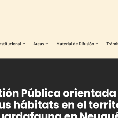
nstitucional
Áreas
Material de Difusión
Trámi
ón Pública orientada 
us hábitats en el terr
uardafauna en Neuqu